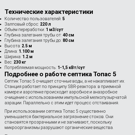
Технические характеристики
Количество пользователей:
5
Залповый сброс:
220 л
Объём переработки:
1 м3/сут
Глубина залегания трубы от:
40 см
Глубина залегания трубы до:
80 см
Высота:
2.5 м
Длина:
1.100 м
Ширина:
1.2 м
Вес:
230 кг
Потребляемая мощность:
1-1,5 кВт/сут
Подробнее о работе септика Топас 5
Септик Топас 5 очищает сточные воды, а не накапливает их.
Станция работает по принципу SBR-реактора: в приемной
камере и аэротенке происходит аэробное и анаэробное
очищение с использованием импульсной мелкопузырчатой
аэрации. Параллельно с этим идет процесс отстаивания.
При использовании септика Топас 5 существенно
уменьшается бактериальное загрязнение стоков. Они
становятся прозрачными и не загнивают, поскольку
микроорганизмы разрушают органические вещества.