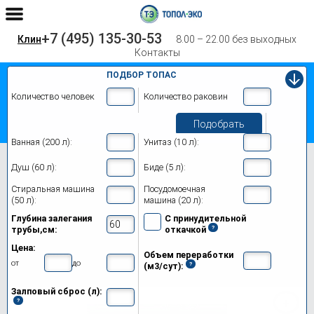
+7 (495) 135-30-53
Клин
8.00 – 22.00 без выходных
Контакты
ПОДБОР ТОПАС
Количество человек
Количество раковин
Подобрать
Ванная (200 л):
Унитаз (10 л):
Главная
Топас 5
Душ (60 л):
Биде (5 л):
Септик Топас 5 в Клине
Стиральная машина
Посудомоечная
(50 л):
машина (20 л):
Модификации
Глубина залегания
С принудительной
трубы,см:
откачкой
Цены на монтаж
Цена:
Объем переработки
Обслуживание
от
до
(м3/сут):
Залповый сброс (л):