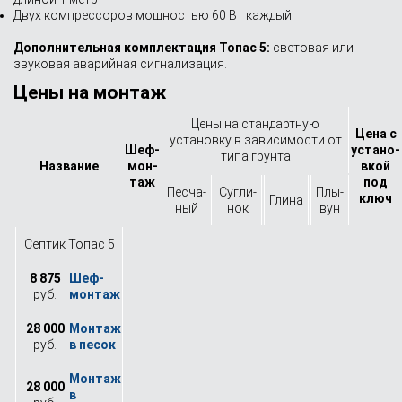
Двух компрессоров мощностью 60 Вт каждый
Дополнительная комплектация Топас 5:
световая или
звуковая аварийная сигнализация.
Цены на монтаж
Цены на стандартную
Цена с
установку в зависимости от
Шеф-
устано­
типа грунта
Назва­ние
мон­
вкой
таж
под
Песча­
Сугли­
Плы­
ключ
Глина
ный
нок
вун
Септик Топас 5
8 875
руб.
28 000
руб.
28 000