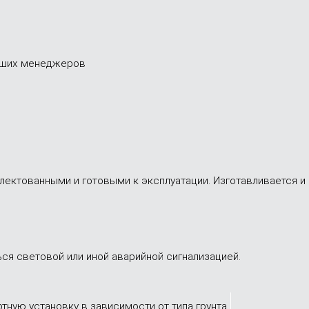
наших менеджеров
ектованными и готовыми к эксплуатации. Изготавливается и 
ся световой или иной аварийной сигнализацией.
тную установку в зависимости от типа грунта