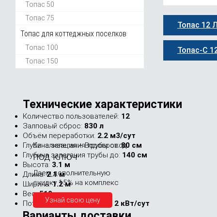
Топас 50
Топас 75
Топас 12 
Топас для коттеджных поселков
Топас 100
Топас-С 1
Топас 150
Технические характеристики
Количество пользователей:
12
Залповый сброс:
830 л
Объём переработки:
2.2 м3/сут
Глубина залегания трубы от:
Канализация + Водопровод
80 см
Глубина залегания трубы до:
под ключ
140 см
Высота:
3.1 м
Даем дополнительную
Длина:
2.1 м
скидку 15% на комплекс
Ширина:
1.2 м
Вес:
510 кг
Узнай свою цену
Потребляемая мощность:
2 кВт/сут
Варианты доставки