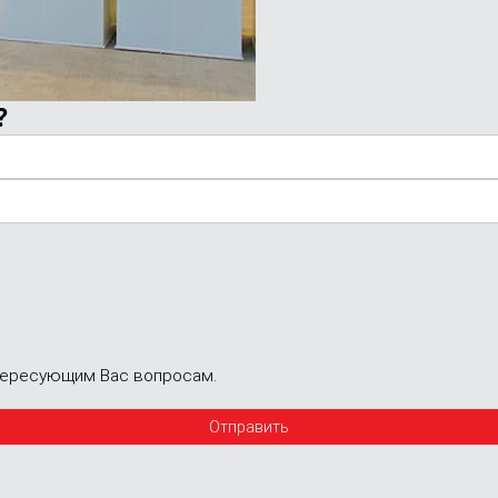
?
тересующим Вас вопросам.