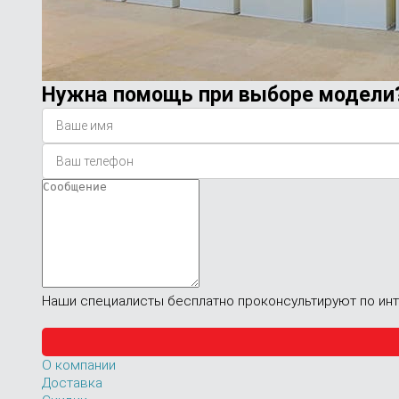
Нужна помощь при выборе модели
Наши специалисты бесплатно проконсультируют по ин
О компании
Доставка