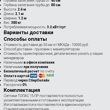
Глубина залегания трубы от:
40 см
Глубина залегания трубы до:
80 см
Высота:
2.6 м
Длина:
2.1 м
Ширина:
1.2 м
Вес:
380 кг
Потребляемая мощность:
3.2 кВт/сут
Варианты доставки
Способы оплаты
Стоимость доставки до 50 км от МКАДа - 10000 руб.
Способ доставки - грузовик с манипулятором
Стоимость ориентировочная, детали можно узнать у наших
менеджеров
Наличными
в офисе компании
Наличными
при получении
Безналичный расчет
по счету
Оплата картой
Перевод
через СберОнлайн
Рассрочка
0%
Комплектация
Септики ТОПАС 15 ПР поставляются полностью
укомплектованными и готовыми к эксплуатации.
Изготавливаются и поставляются в едином корпусе.
Стандартная комплектация: