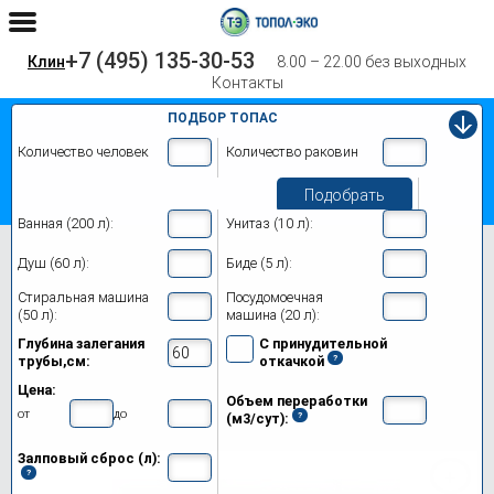
+7 (495) 135-30-53
Клин
8.00 – 22.00 без выходных
Контакты
ПОДБОР ТОПАС
Количество человек
Количество раковин
Подобрать
Ванная (200 л):
Унитаз (10 л):
Главная
Топас 15 Пр
Душ (60 л):
Биде (5 л):
Септик Топас 15 Пр в Клине
Стиральная машина
Посудомоечная
(50 л):
машина (20 л):
Модификации
Глубина залегания
С принудительной
трубы,см:
откачкой
Цены на монтаж
Цена:
Объем переработки
Обслуживание
от
до
(м3/сут):
Залповый сброс (л):