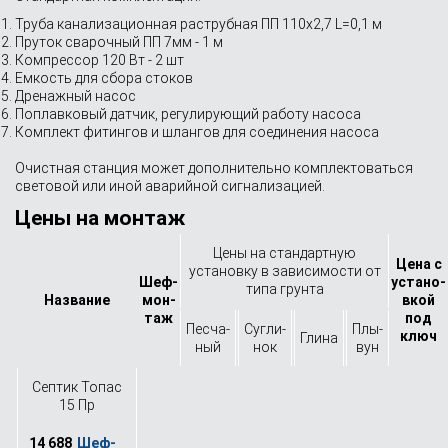
Труба канализационная раструбная ПП 110х2,7 L=0,1 м
Пруток сварочный ПП 7мм - 1 м
Компрессор 120 Вт - 2 шт
Емкость для сбора стоков
Дренажный насос
Поплавковый датчик, регулирующий работу насоса
Комплект фитингов и шлангов для соединения насоса
Очистная станция может дополнительно комплектоваться
световой или иной аварийной сигнализацией.
Цены на монтаж
Цены на стандартную
Цена с
установку в зависимости от
Шеф-
устано­
типа грунта
Назва­ние
мон­
вкой
таж
под
Песча­
Сугли­
Плы­
ключ
Глина
ный
нок
вун
Септик Топас
15 Пр
14 688