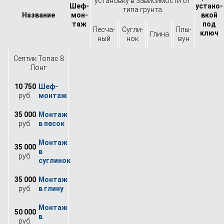
установку в зависимости от
Шеф-
устано­
типа грунта
Назва­ние
мон­
вкой
таж
под
Песча­
Сугли­
Плы­
ключ
Глина
ный
нок
вун
Септик Топас 8
Лонг
10 750
руб.
35 000
руб.
35 000
руб.
35 000
руб.
50 000
руб.