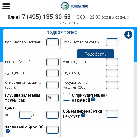
+7 (495) 135-30-53
Клин
8.00 – 22.00 без выходных
Контакты
ПОДБОР ТОПАС
Количество человек
Количество раковин
Подобрать
Ванная (200 л):
Унитаз (10 л):
Главная
Топас 8 Лонг
Душ (60 л):
Биде (5 л):
Септик Топас 8 Лонг в Клине
Стиральная машина
Посудомоечная
(50 л):
машина (20 л):
Модификации
Глубина залегания
С принудительной
трубы,см:
откачкой
Цены на монтаж
Цена:
Объем переработки
Обслуживание
от
до
(м3/сут):
Залповый сброс (л):