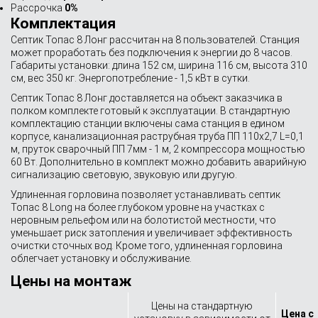
Рассрочка
0%
Комплектация
Септик Топас 8 Лонг рассчитан на 8 пользователей. Станция
может проработать без подключения к энергии до 8 часов.
Габариты установки: длина 152 см, ширина 116 см, высота 310
см, вес 350 кг. Энергопотребление - 1,5 кВт в сутки.
Септик Топас 8 Лонг доставляется на объект заказчика в
полком комплекте готовый к эксплуатации. В стандартную
комплектацию станции включены сама станция в едином
корпусе, канализационная раструбная труба ПП 110х2,7 L=0,1
м, пруток сварочный ПП 7мм - 1 м, 2 компрессора мощностью
60 Вт. Дополнительно в комплект можно добавить аварийную
сигнализацию световую, звуковую или другую.
Удлиненная горловина позволяет устанавливать септик
Топас 8 Long на более глубоком уровне на участках с
неровным рельефом или на болотистой местности, что
уменьшает риск затопления и увеличивает эффективность
очистки сточных вод. Кроме того, удлиненная горловина
облегчает установку и обслуживание.
Цены на монтаж
Цены на стандартную
Цена с